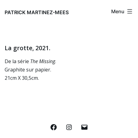
Aller
Menu
au
PATRICK MARTINEZ-MEES
contenu
La grotte, 2021.
De la série
The Missing
.
Graphite sur papier.
21cm X 30,5cm.
Facebook
Instagram
E-