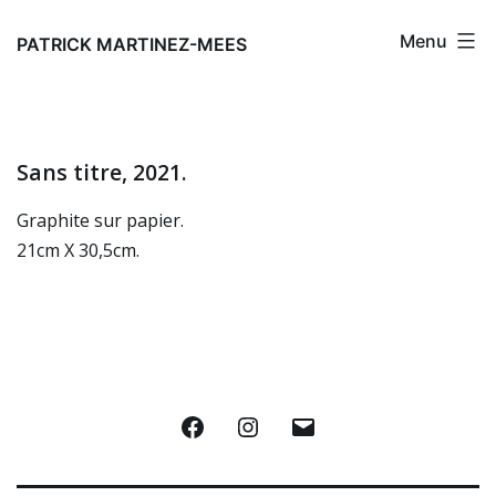
Aller
Menu
au
PATRICK MARTINEZ-MEES
contenu
Sans titre, 2021.
Graphite sur papier.
21cm X 30,5cm.
Facebook
Instagram
E-
mail