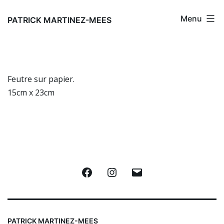
Aller
Menu
au
PATRICK MARTINEZ-MEES
contenu
Feutre sur papier.
15cm x 23cm
Facebook
Instagram
E-
mail
PATRICK MARTINEZ-MEES