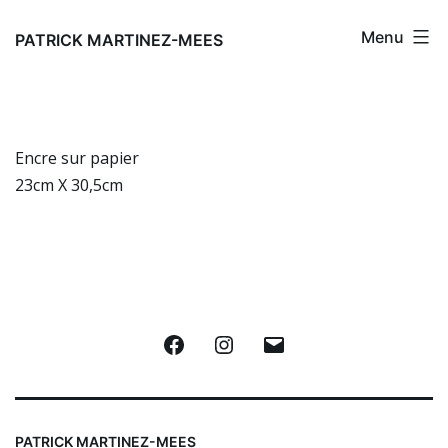
Aller
Menu
au
PATRICK MARTINEZ-MEES
contenu
Encre sur papier
23cm X 30,5cm
Facebook
Instagram
E-
mail
PATRICK MARTINEZ-MEES