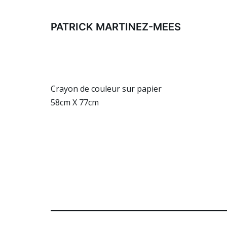
Aller
au
PATRICK MARTINEZ-MEES
contenu
Crayon de couleur sur papier
58cm X 77cm