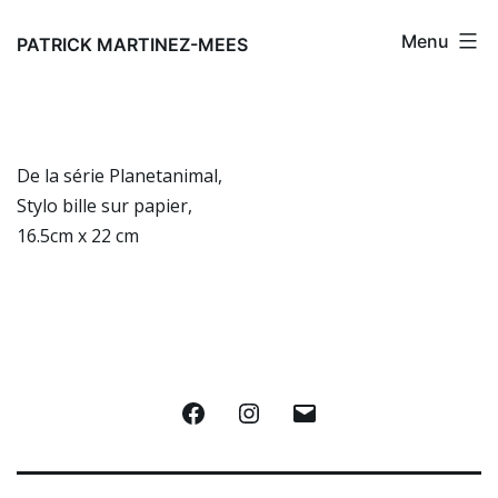
Aller
Menu
au
PATRICK MARTINEZ-MEES
contenu
De la série Planetanimal,
Stylo bille sur papier,
16.5cm x 22 cm
Facebook
Instagram
E-
mail