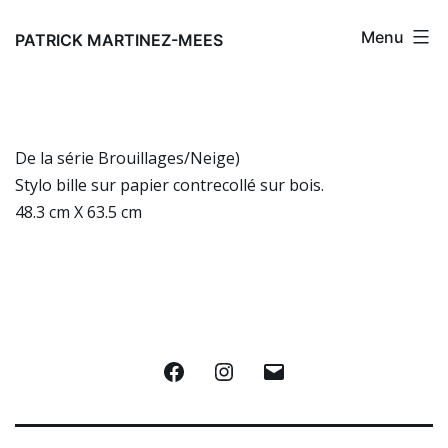
Aller
Menu
au
PATRICK MARTINEZ-MEES
contenu
De la série Brouillages/Neige)
Stylo bille sur papier contrecollé sur bois.
48.3 cm X 63.5 cm
Facebook
Instagram
E-
mail