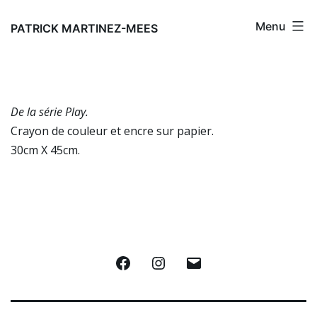
Aller
Menu
au
PATRICK MARTINEZ-MEES
contenu
De la série Play.
Crayon de couleur et encre sur papier.
30cm X 45cm.
Facebook
Instagram
E-
mail