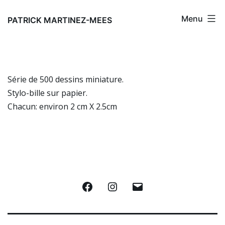
Aller
Menu
au
PATRICK MARTINEZ-MEES
contenu
Série de 500 dessins miniature.
Stylo-bille sur papier.
Chacun: environ 2 cm X 2.5cm
Facebook
Instagram
E-
mail