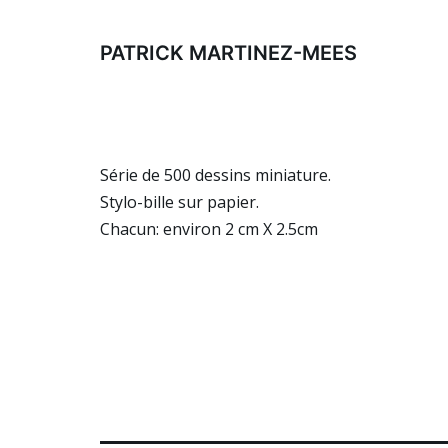
Aller
au
PATRICK MARTINEZ-MEES
contenu
Série de 500 dessins miniature.
Stylo-bille sur papier.
Chacun: environ 2 cm X 2.5cm