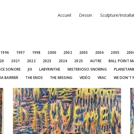
Accueil
Dessin
Sculpture/Installa
1996
1997
1998
2000
2002
2003
2004
2005
200
20
2021
2022
2023
2024
2025
AUTRE
BALL POINT M
NCE SONORE
JIX
LABYRINTHE
MISTERIOSO SNORING
PLANETAN
IA BARRIER
THE ENDS
THE MISSING
VIDÉO
VRAC
WE DON'T 