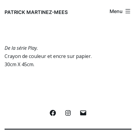
Aller
Menu
au
PATRICK MARTINEZ-MEES
contenu
De la série Play.
Crayon de couleur et encre sur papier.
30cm X 45cm.
Facebook
Instagram
E-
mail