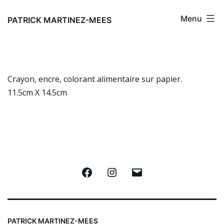
Aller
Menu
au
PATRICK MARTINEZ-MEES
contenu
Crayon, encre, colorant alimentaire sur papier.
11.5cm X 14.5cm
Facebook
Instagram
E-
mail
PATRICK MARTINEZ-MEES