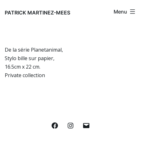
Aller
Menu
au
PATRICK MARTINEZ-MEES
contenu
De la série Planetanimal,
Stylo bille sur papier,
16.5cm x 22 cm.
Private collection
Facebook
Instagram
E-
mail