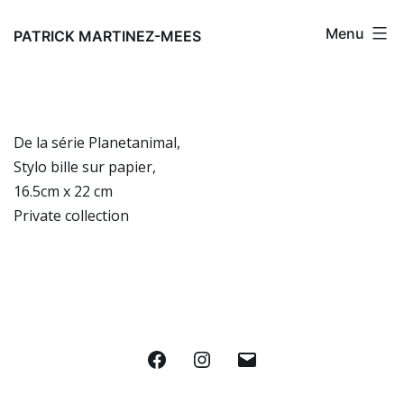
Aller
Menu
au
PATRICK MARTINEZ-MEES
contenu
De la série Planetanimal,
Stylo bille sur papier,
16.5cm x 22 cm
Private collection
Facebook
Instagram
E-
mail