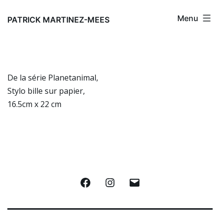
Aller
Menu
au
PATRICK MARTINEZ-MEES
contenu
De la série Planetanimal,
Stylo bille sur papier,
16.5cm x 22 cm
Facebook
Instagram
E-
mail