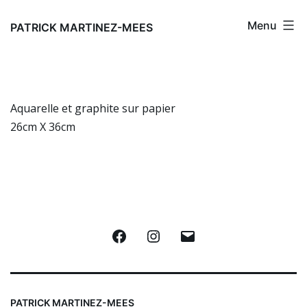
Aller
Menu
au
PATRICK MARTINEZ-MEES
contenu
Aquarelle et graphite sur papier
26cm X 36cm
Facebook
Instagram
E-
mail
PATRICK MARTINEZ-MEES