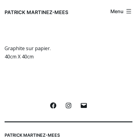
Aller
Menu
au
PATRICK MARTINEZ-MEES
contenu
Graphite sur papier.
40cm X 40cm
Facebook
Instagram
E-
mail
PATRICK MARTINEZ-MEES