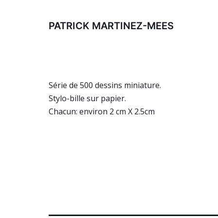
Aller
au
PATRICK MARTINEZ-MEES
contenu
Série de 500 dessins miniature.
Stylo-bille sur papier.
Chacun: environ 2 cm X 2.5cm