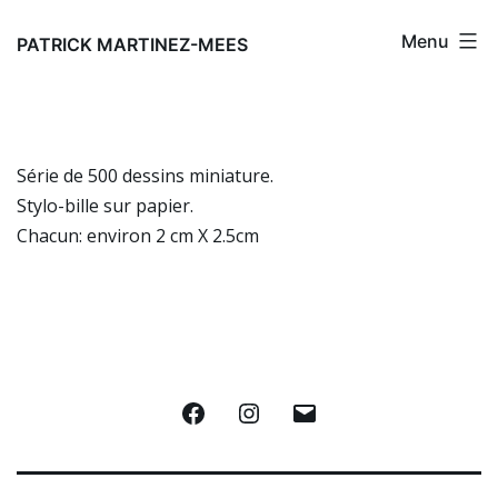
Aller
Menu
au
PATRICK MARTINEZ-MEES
contenu
Série de 500 dessins miniature.
Stylo-bille sur papier.
Chacun: environ 2 cm X 2.5cm
Facebook
Instagram
E-
mail