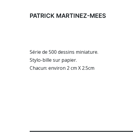
Aller
au
PATRICK MARTINEZ-MEES
contenu
Série de 500 dessins miniature.
Stylo-bille sur papier.
Chacun: environ 2 cm X 2.5cm