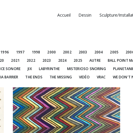
Accueil
Dessin
Sculpture/Installa
1996
1997
1998
2000
2002
2003
2004
2005
200
20
2021
2022
2023
2024
2025
AUTRE
BALL POINT M
NCE SONORE
JIX
LABYRINTHE
MISTERIOSO SNORING
PLANETAN
IA BARRIER
THE ENDS
THE MISSING
VIDÉO
VRAC
WE DON'T 