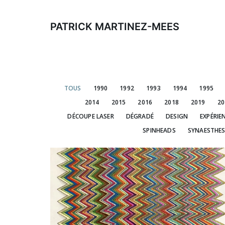
Aller
au
PATRICK MARTINEZ-MEES
contenu
TOUS
1990
1992
1993
1994
1995
2014
2015
2016
2018
2019
20
DÉCOUPE LASER
DÉGRADÉ
DESIGN
EXPÉRIE
SPINHEADS
SYNAESTHES