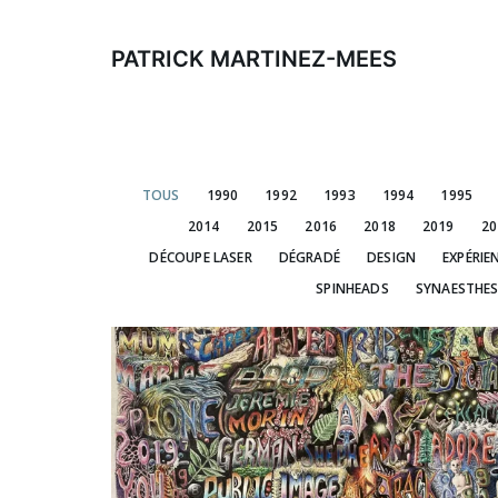
Aller
au
PATRICK MARTINEZ-MEES
contenu
TOUS
1990
1992
1993
1994
1995
2014
2015
2016
2018
2019
20
DÉCOUPE LASER
DÉGRADÉ
DESIGN
EXPÉRIE
SPINHEADS
SYNAESTHES