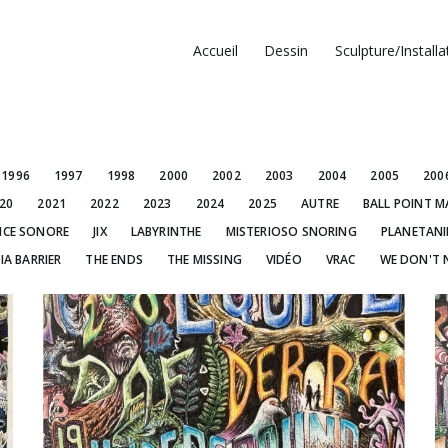
Accueil
Dessin
Sculpture/Installa
1996
1997
1998
2000
2002
2003
2004
2005
200
20
2021
2022
2023
2024
2025
AUTRE
BALL POINT M
NCE SONORE
JIX
LABYRINTHE
MISTERIOSO SNORING
PLANETAN
IA BARRIER
THE ENDS
THE MISSING
VIDÉO
VRAC
WE DON'T 