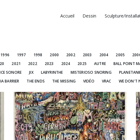
Accueil
Dessin
Sculpture/Installa
1996
1997
1998
2000
2002
2003
2004
2005
200
20
2021
2022
2023
2024
2025
AUTRE
BALL POINT M
NCE SONORE
JIX
LABYRINTHE
MISTERIOSO SNORING
PLANETAN
IA BARRIER
THE ENDS
THE MISSING
VIDÉO
VRAC
WE DON'T 