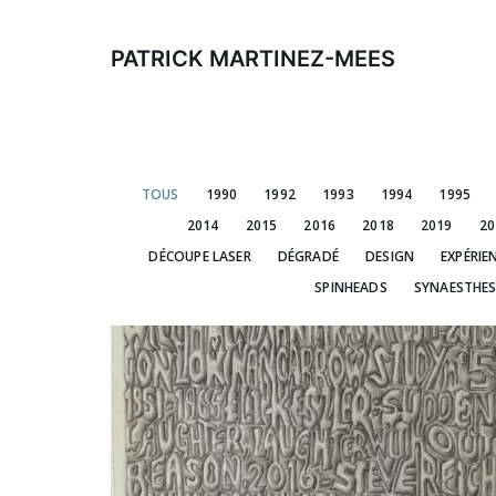
Aller
au
PATRICK MARTINEZ-MEES
contenu
TOUS
1990
1992
1993
1994
1995
2014
2015
2016
2018
2019
20
DÉCOUPE LASER
DÉGRADÉ
DESIGN
EXPÉRIE
SPINHEADS
SYNAESTHES