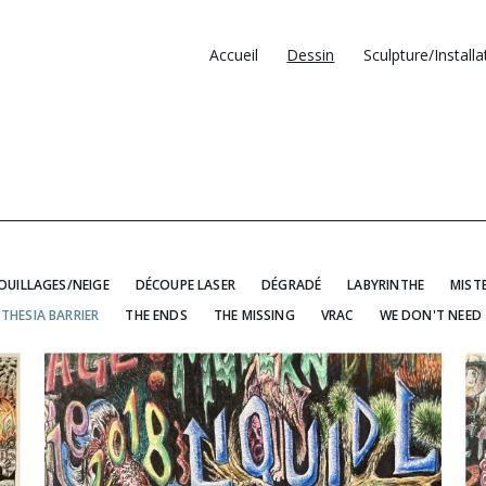
Accueil
Dessin
Sculpture/Installa
OUILLAGES/NEIGE
DÉCOUPE LASER
DÉGRADÉ
LABYRINTHE
MIST
THESIA BARRIER
THE ENDS
THE MISSING
VRAC
WE DON'T NEED