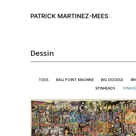
Aller
au
PATRICK MARTINEZ-MEES
contenu
Dessin
TOUS
BALL POINT MACHINE
BIG DOODLE
BR
SPINHEADS
SYNAES