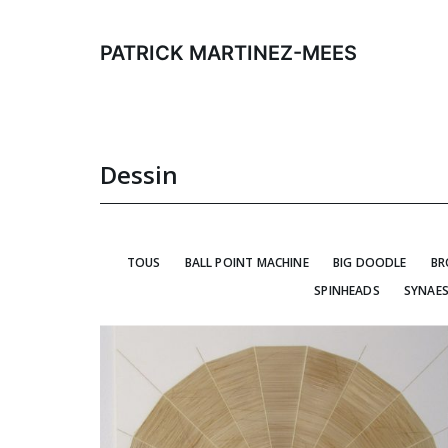
Aller
au
PATRICK MARTINEZ-MEES
contenu
Dessin
TOUS
BALL POINT MACHINE
BIG DOODLE
BR
SPINHEADS
SYNAES