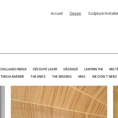
Accueil
Dessin
Sculpture/Installa
OUILLAGES/NEIGE
DÉCOUPE LASER
DÉGRADÉ
LABYRINTHE
MIST
THESIA BARRIER
THE ENDS
THE MISSING
VRAC
WE DON'T NEED